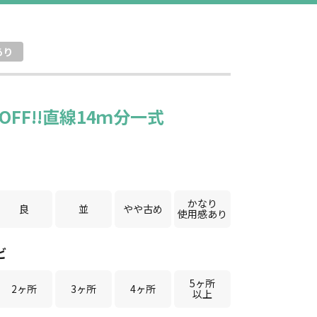
あり
FF!!直線14ｍ分一式
かなり
良
並
やや古め
使用感あり
ビ
5ヶ所
2ヶ所
3ヶ所
4ヶ所
以上