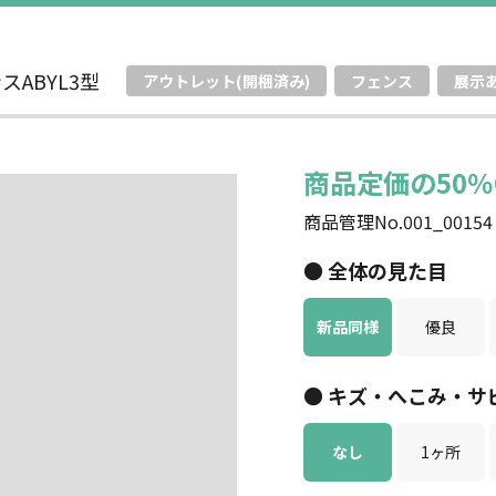
ンスABYL3型
アウトレット(開梱済み)
フェンス
展示
商品定価の50％O
商品管理No.001_00154
● 全体の見た目
新品同様
優良
● キズ・へこみ・サ
なし
1ヶ所