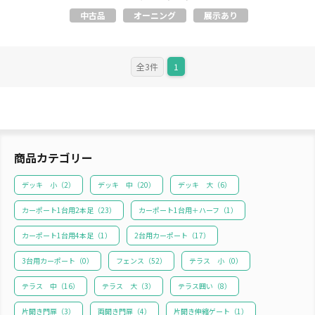
中古品
オーニング
展示あり
全3件
1
商品カテゴリー
デッキ 小（
2
）
デッキ 中（
20
）
デッキ 大（
6
）
カーポート1台用2本足（
23
）
カーポート1台用＋ハーフ（
1
）
カーポート1台用4本足（
1
）
2台用カーポート（
17
）
3台用カーポート（
0
）
フェンス（
52
）
テラス 小（
0
）
テラス 中（
16
）
テラス 大（
3
）
テラス囲い（
8
）
片開き門扉（
3
）
両開き門扉（
4
）
片開き伸縮ゲート（
1
）