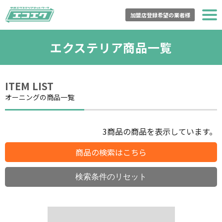
加盟店登録希望の業者様
トップページ
エクステリア商品一覧
エコエクとは？
ITEM LIST
商品一覧
オーニングの商品一覧
登録加盟店一覧
3
商品の商品を表示しています。
購入の流れ
商品の検索はこちら
買取の流れ
よくある質問
運営会社情報