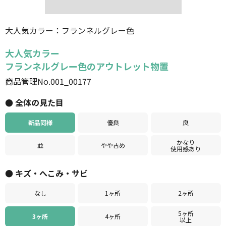
個人情報保護方針
大人気カラー：フランネルグレー色
ご利用規約
大人気カラー
フランネルグレー色のアウトレット物置
商品管理No.001_00177
● 全体の見た目
新品同様
優良
良
かなり
並
やや古め
使用感あり
● キズ・へこみ・サビ
なし
1ヶ所
2ヶ所
5ヶ所
3ヶ所
4ヶ所
以上