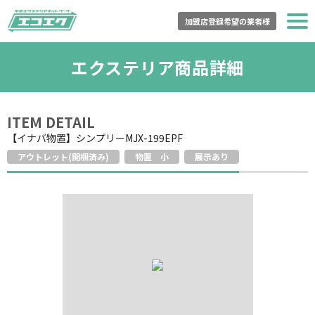
加盟店登録希望の業者様
トップページ
エクステリア商品詳細
エコエクとは？
ITEM DETAIL
商品一覧
【イナバ物置】シンプリーMJX-199EPF
アウトレット(開梱済み)
物置 小
展示あり
登録加盟店一覧
購入の流れ
買取の流れ
よくある質問
運営会社情報