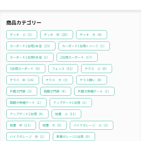
商品カテゴリー
デッキ 小（
2
）
デッキ 中（
20
）
デッキ 大（
6
）
カーポート1台用2本足（
23
）
カーポート1台用＋ハーフ（
1
）
カーポート1台用4本足（
1
）
2台用カーポート（
17
）
3台用カーポート（
0
）
フェンス（
52
）
テラス 小（
0
）
テラス 中（
16
）
テラス 大（
3
）
テラス囲い（
8
）
片開き門扉（
3
）
両開き門扉（
4
）
片開き伸縮ゲート（
1
）
両開き伸縮ゲート（
1
）
アップゲート1台用（
1
）
アップゲート2台用（
4
）
物置 小（
11
）
物置 中（
13
）
物置 大（
5
）
バイクガレージ 小（
2
）
バイクガレージ 中（
1
）
車庫ガレージ1台用（
0
）