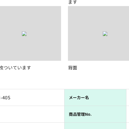
ます
4枚ついています
背面
-40S
メーカー名
商品管理No.