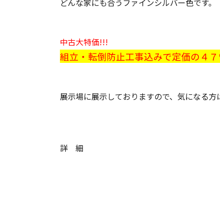
どんな家にも合うファインシルバー色です。
中古大特価!!!
組立・転倒防止工事込みで定価の４７％OF
展示場に展示しておりますので、気になる方はお
詳 細