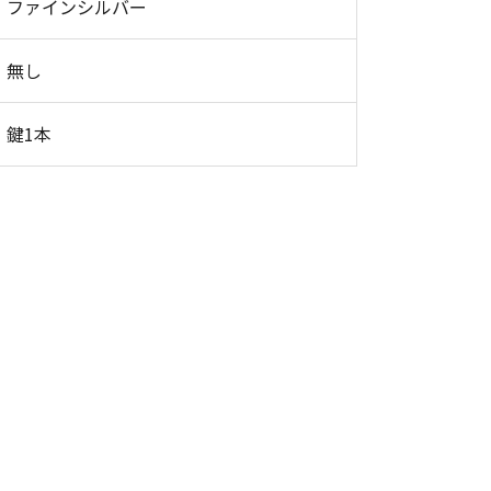
ファインシルバー
無し
鍵1本