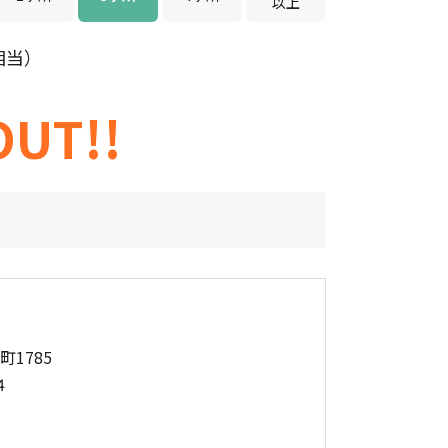
以上
相当）
UT!!
町1785
4