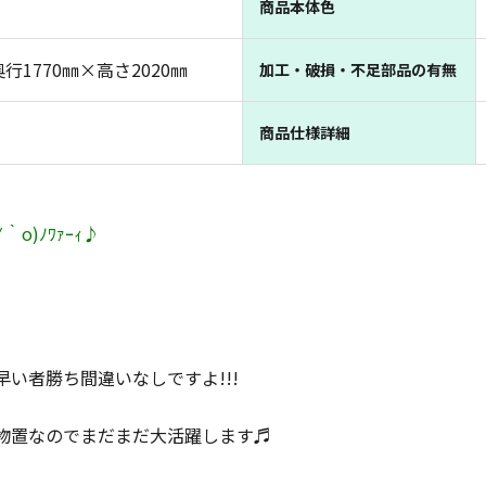
商品本体色
奥行1770㎜×高さ2020㎜
加工・破損・不足部品の有無
商品仕様詳細
)ﾉﾜｧｰｨ♪
い者勝ち間違いなしですよ!!!
物置なのでまだまだ大活躍します♬