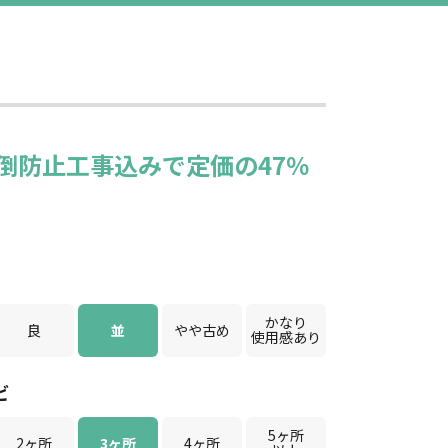
倒防止工事込みで定価の47％
かなり
良
並
やや古め
使用感あり
ビ
5ヶ所
2ヶ所
3ヶ所
4ヶ所