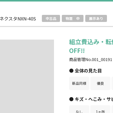
クスタNXN-40S
中古品
物置 中
展示あり
組立費込み・転
OFF!!
商品管理No.001_00191
● 全体の見た目
新品同様
優良
● キズ・へこみ・サ
なし
1ヶ所