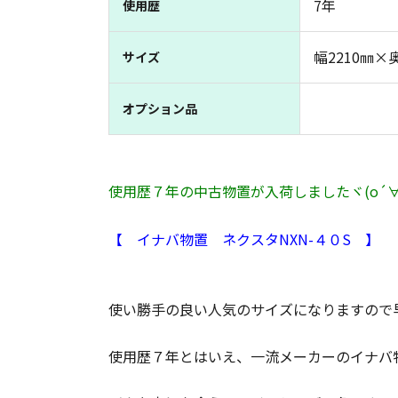
7年
使用歴
幅2210㎜×
サイズ
オプション品
使用歴７年の中古物置が入荷しましたヾ(o´∀｀o
【 イナバ物置 ネクスタNXN-４０S 】
使い勝手の良い人気のサイズになりますので早
使用歴７年とはいえ、一流メーカーのイナバ