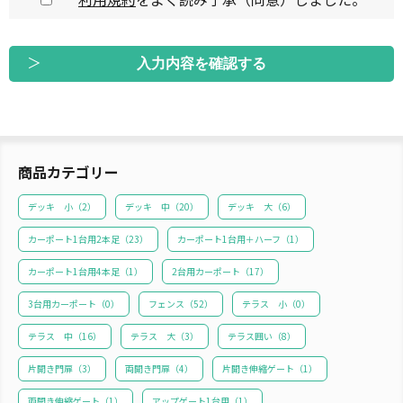
商品カテゴリー
デッキ 小（
2
）
デッキ 中（
20
）
デッキ 大（
6
）
カーポート1台用2本足（
23
）
カーポート1台用＋ハーフ（
1
）
カーポート1台用4本足（
1
）
2台用カーポート（
17
）
3台用カーポート（
0
）
フェンス（
52
）
テラス 小（
0
）
テラス 中（
16
）
テラス 大（
3
）
テラス囲い（
8
）
片開き門扉（
3
）
両開き門扉（
4
）
片開き伸縮ゲート（
1
）
両開き伸縮ゲート（
1
）
アップゲート1台用（
1
）