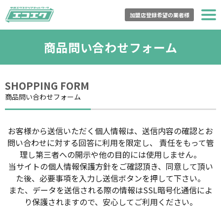
加盟店登録希望の業者様
トップページ
商品問い合わせフォーム
エコエクとは？
SHOPPING FORM
商品一覧
商品問い合わせフォーム
登録加盟店一覧
お客様から送信いただく個人情報は、送信内容の確認とお
購入の流れ
問い合わせに対する回答に利用を限定し、
責任をもって管
理し第三者への開示や他の目的には使用しません。
買取の流れ
当サイトの
個人情報保護方針
をご確認頂き、同意して頂い
た後、必要事項を入力し送信ボタンを押して下さい。
よくある質問
また、データを送信される際の情報はSSL暗号化通信によ
り保護されますので、安心してご利用ください。
運営会社情報