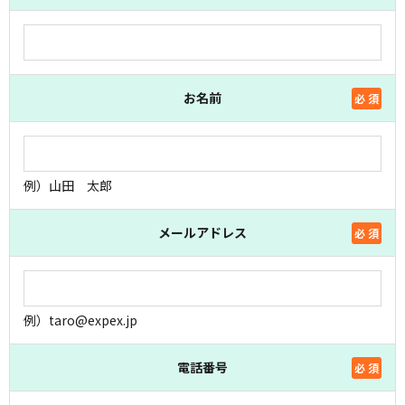
お名前
必 須
例）山田 太郎
メールアドレス
必 須
例）taro@expex.jp
電話番号
必 須